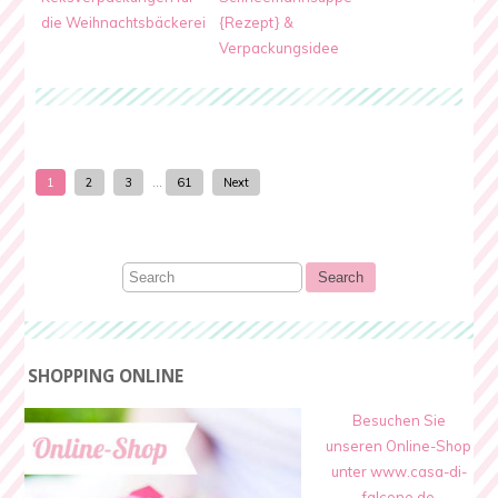
die Weihnachtsbäckerei
{Rezept} &
Verpackungsidee
1
2
3
…
61
Next
SHOPPING ONLINE
Besuchen Sie
unseren Online-Shop
unter www.casa-di-
falcone.de