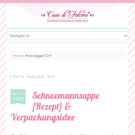
Home
»
Posts tagged 'DIY'
POSTS TAGGED ‘DIY’
Schneemannsuppe
Nov. 27
2015
{Rezept} &
Verpackungsidee