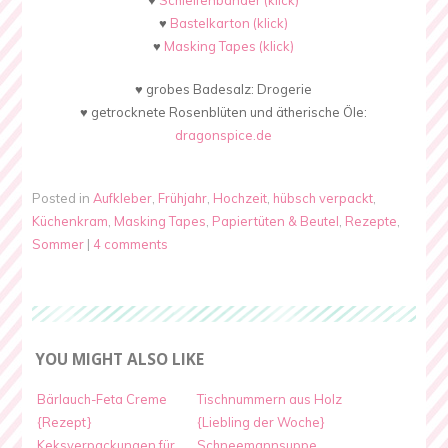
♥
Schleifenbänder (klick)
♥
Bastelkarton (klick)
♥
Masking Tapes (klick)
♥ grobes Badesalz: Drogerie
♥ getrocknete Rosenblüten und ätherische Öle:
dragonspice.de
Posted in
Aufkleber
,
Frühjahr
,
Hochzeit
,
hübsch verpackt
,
Küchenkram
,
Masking Tapes
,
Papiertüten & Beutel
,
Rezepte
,
Sommer
|
4 comments
YOU MIGHT ALSO LIKE
Bärlauch-Feta Creme
Tischnummern aus Holz
{Rezept}
{Liebling der Woche}
Keksverpackungen für
Schneemannsuppe