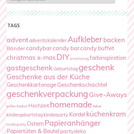
Kategorien
TAGS
Aufkleber
advent
backen
adventskalender
candybar
candy bar
candy buffet
Bänder
DIY
christmas x-mas
farbinspiration
einschulung
geschenk
gastgeschenk
Geburtstag
Geschenke aus der Küche
Geschenkschachtel
Geschenkkartonage
geschenkverpackung
Give-Aways
homemade
Hochzeit
herbst
grillen
kekse
küchenkram
Kordel
kindergeburtstag
kinderparty
Papieranhänger
Ostern
mottoparty
Papiertüten & Beutel
partydeko