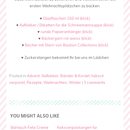
ersten Weihnachtsplätzchen zu backen.
♥
Glasflaschen 150 ml (klick)
♥
Aufkleber / Etiketten für die Schneemannsuppe (klick)
♥
runde Papieranhänger (klick)
♥
Bäckergarn rot-weiss (klick)
♥
Becher mit Stern von Bastion Collections (klick)
♥ Zuckerstangen bekommt Ihr bei uns im Lädchen
Posted in
Advent
,
Aufkleber
,
Bänder & Kordel
,
hübsch
verpackt
,
Rezepte
,
Weihnachten
,
Winter
|
3 comments
YOU MIGHT ALSO LIKE
Bärlauch-Feta Creme
Keksverpackungen für