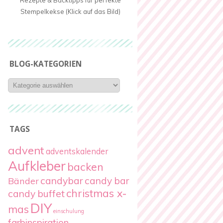
Rezepte & Backtipps für perfekte
Stempelkekse (Klick auf das Bild)
BLOG-KATEGORIEN
Blog-
Kategorien
TAGS
advent
adventskalender
Aufkleber
backen
candybar
candy bar
Bänder
christmas x-
candy buffet
DIY
mas
einschulung
farbinspiration