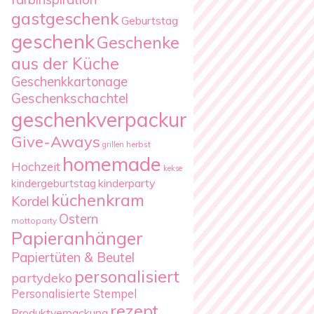
gastgeschenk
Geburtstag
geschenk
Geschenke
aus der Küche
Geschenkkartonage
Geschenkschachtel
geschenkverpackung
Give-Aways
herbst
grillen
homemade
Hochzeit
kekse
kindergeburtstag
kinderparty
küchenkram
Kordel
Ostern
mottoparty
Papieranhänger
Papiertüten & Beutel
personalisiert
partydeko
Personalisierte Stempel
rezept
Produktverpackung