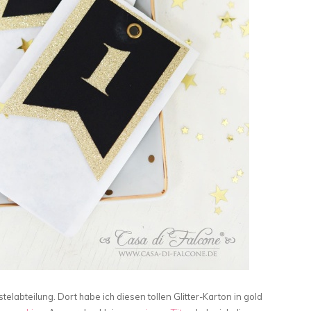
telabteilung. Dort habe ich diesen tollen Glitter-Karton in gold