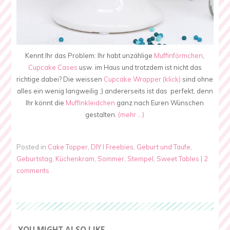
Kennt Ihr das Problem: Ihr habt unzählige
Muffinförmchen
,
Cupcake Cases
usw. im Haus und trotzdem ist nicht das
richtige dabei? Die weissen
Cupcake Wrapper (klick)
sind ohne
alles ein wenig langweilig ;) andererseits ist das perfekt, denn
Ihr könnt die
Muffinkleidchen
ganz nach Euren Wünschen
gestalten.
(mehr …)
Posted in
Cake Topper
,
DIY I Freebies
,
Geburt und Taufe
,
Geburtstag
,
Küchenkram
,
Sommer
,
Stempel
,
Sweet Tables
|
2
comments
YOU MIGHT ALSO LIKE