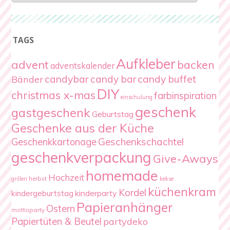
TAGS
Aufkleber
advent
backen
adventskalender
candybar
candy bar
candy buffet
Bänder
DIY
christmas x-mas
farbinspiration
einschulung
geschenk
gastgeschenk
Geburtstag
Geschenke aus der Küche
Geschenkschachtel
Geschenkkartonage
geschenkverpackung
Give-Aways
homemade
Hochzeit
herbst
grillen
kekse
küchenkram
Kordel
kindergeburtstag
kinderparty
Papieranhänger
Ostern
mottoparty
Papiertüten & Beutel
partydeko