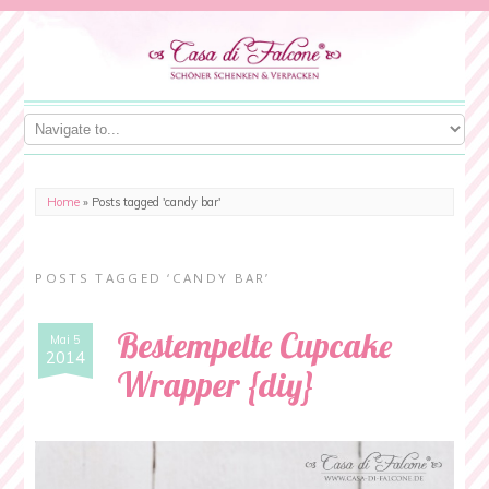
Home
»
Posts tagged 'candy bar'
POSTS TAGGED ‘CANDY BAR’
Bestempelte Cupcake
Mai 5
2014
Wrapper {diy}