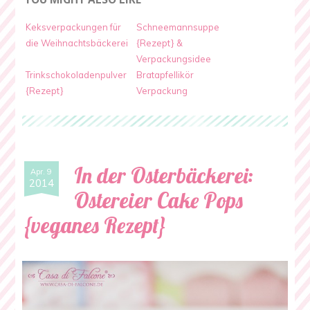
Keksverpackungen für
Schneemannsuppe
die Weihnachtsbäckerei
{Rezept} &
Verpackungsidee
Trinkschokoladenpulver
Bratapfellikör
{Rezept}
Verpackung
In der Osterbäckerei:
Apr. 9
2014
Ostereier Cake Pops
{veganes Rezept}