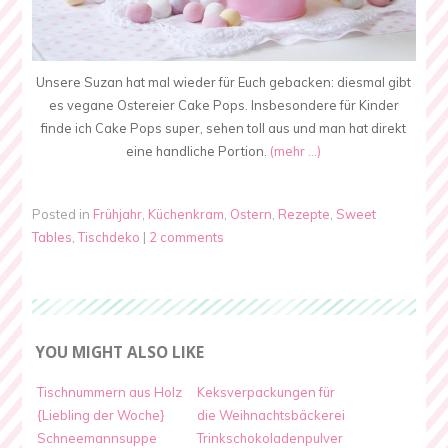
Unsere Suzan hat mal wieder für Euch gebacken: diesmal gibt
es vegane Ostereier Cake Pops. Insbesondere für Kinder
finde ich Cake Pops super, sehen toll aus und man hat direkt
eine handliche Portion.
(mehr …)
Posted in
Frühjahr
,
Küchenkram
,
Ostern
,
Rezepte
,
Sweet
Tables
,
Tischdeko
|
2 comments
YOU MIGHT ALSO LIKE
Tischnummern aus Holz
Keksverpackungen für
{Liebling der Woche}
die Weihnachtsbäckerei
Schneemannsuppe
Trinkschokoladenpulver