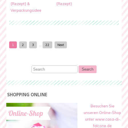
{Rezept} &
{Rezept}
Verpackungsidee
1
2
3
…
22
Next
SHOPPING ONLINE
Besuchen Sie
unseren Online-Shop
unter www.casa-di-
falcone.de