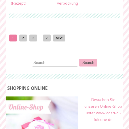
{Rezept}
Verpackung
1
2
3
…
7
Next
SHOPPING ONLINE
Besuchen Sie
unseren Online-Shop
unter www.casa-di-
falcone.de