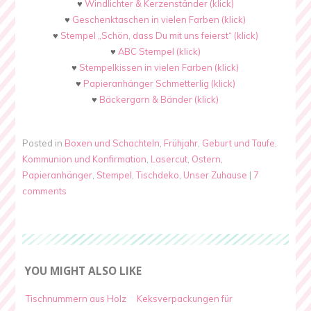
♥
Windlichter & Kerzenständer (klick)
♥
Geschenktaschen in vielen Farben (klick)
♥
Stempel „Schön, dass Du mit uns feierst“ (klick)
♥
ABC Stempel (klick)
♥
Stempelkissen in vielen Farben (klick)
♥
Papieranhänger Schmetterlig (klick)
♥
Bäckergarn & Bänder (klick)
Posted in
Boxen und Schachteln
,
Frühjahr
,
Geburt und Taufe
,
Kommunion und Konfirmation
,
Lasercut
,
Ostern
,
Papieranhänger
,
Stempel
,
Tischdeko
,
Unser Zuhause
|
7
comments
YOU MIGHT ALSO LIKE
Tischnummern aus Holz
Keksverpackungen für