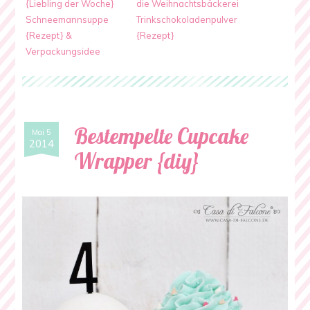
{Liebling der Woche}
die Weihnachtsbäckerei
Schneemannsuppe
Trinkschokoladenpulver
{Rezept} &
{Rezept}
Verpackungsidee
Bestempelte Cupcake
Mai 5
2014
Wrapper {diy}