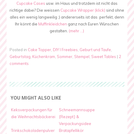
Cupcake Cases
usw. im Haus und trotzdem ist nicht das
richtige dabei? Die weissen
Cupcake Wrapper (klick)
sind ohne
alles ein wenig langweilig ;) andererseits ist das perfekt, denn
Ihr könnt die
Muffinkleidchen
ganz nach Euren Wünschen
gestalten.
(mehr …)
Posted in
Cake Topper
,
DIY I Freebies
,
Geburt und Taufe
,
Geburtstag
,
Küchenkram
,
Sommer
,
Stempel
,
Sweet Tables
|
2
comments
YOU MIGHT ALSO LIKE
Keksverpackungen für
Schneemannsuppe
die Weihnachtsbäckerei
{Rezept} &
Verpackungsidee
Trinkschokoladenpulver
Bratapfellikör