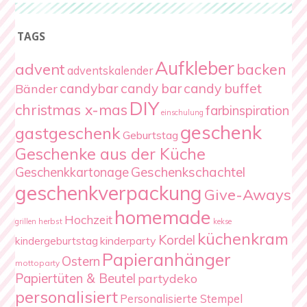
TAGS
Aufkleber
advent
backen
adventskalender
candybar
candy bar
candy buffet
Bänder
DIY
christmas x-mas
farbinspiration
einschulung
geschenk
gastgeschenk
Geburtstag
Geschenke aus der Küche
Geschenkschachtel
Geschenkkartonage
geschenkverpackung
Give-Aways
homemade
Hochzeit
herbst
grillen
kekse
küchenkram
Kordel
kindergeburtstag
kinderparty
Papieranhänger
Ostern
mottoparty
Papiertüten & Beutel
partydeko
personalisiert
Personalisierte Stempel