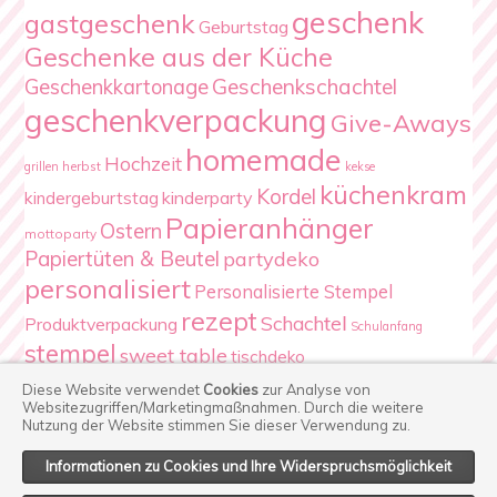
geschenk
gastgeschenk
Geburtstag
Geschenke aus der Küche
Geschenkschachtel
Geschenkkartonage
geschenkverpackung
Give-Aways
homemade
Hochzeit
herbst
grillen
kekse
küchenkram
Kordel
kindergeburtstag
kinderparty
Papieranhänger
Ostern
mottoparty
Papiertüten & Beutel
partydeko
personalisiert
Personalisierte Stempel
rezept
Schachtel
Produktverpackung
Schulanfang
stempel
sweet table
tischdeko
Verpackung
Weihnachten
Diese Website verwendet
Cookies
zur Analyse von
Websitezugriffen/Marketingmaßnahmen.
Durch die weitere
Nutzung der Website stimmen Sie dieser Verwendung zu.
Informationen zu Cookies und Ihre Widerspruchsmöglichkeit