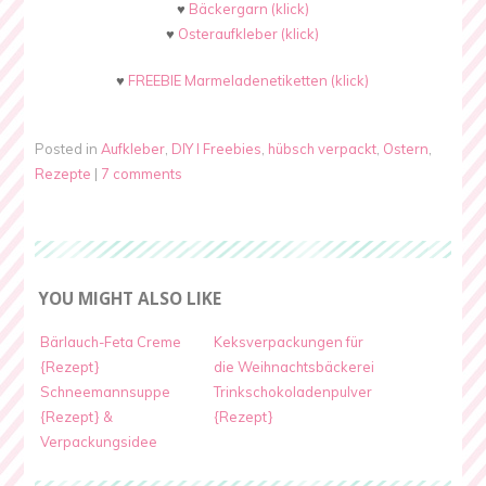
♥
Bäckergarn (klick)
♥
Osteraufkleber (klick)
♥
FREEBIE Marmeladenetiketten (klick)
Posted in
Aufkleber
,
DIY I Freebies
,
hübsch verpackt
,
Ostern
,
Rezepte
|
7 comments
YOU MIGHT ALSO LIKE
Bärlauch-Feta Creme
Keksverpackungen für
{Rezept}
die Weihnachtsbäckerei
Schneemannsuppe
Trinkschokoladenpulver
{Rezept} &
{Rezept}
Verpackungsidee