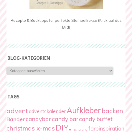
Rezepte & Backtipps für perfekte Stempelkekse (Klick auf das
Bild)
BLOG-KATEGORIEN
Blog-
Kategorien
TAGS
Aufkleber
advent
backen
adventskalender
candybar
candy bar
candy buffet
Bänder
DIY
christmas x-mas
farbinspiration
einschulung