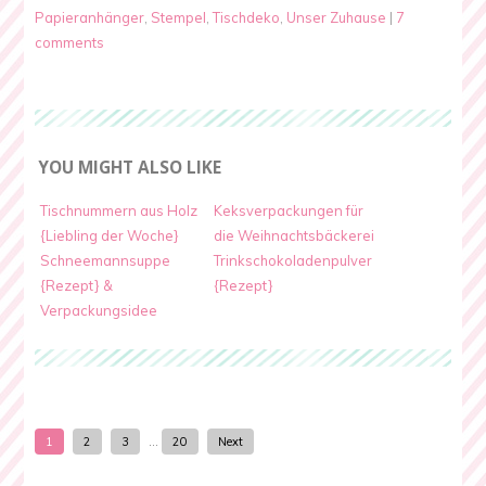
Papieranhänger
,
Stempel
,
Tischdeko
,
Unser Zuhause
|
7
comments
YOU MIGHT ALSO LIKE
Tischnummern aus Holz
Keksverpackungen für
{Liebling der Woche}
die Weihnachtsbäckerei
Schneemannsuppe
Trinkschokoladenpulver
{Rezept} &
{Rezept}
Verpackungsidee
1
2
3
…
20
Next