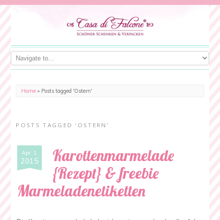
Home
»
Posts tagged 'Ostern'
POSTS TAGGED ‘OSTERN’
Karottenmarmelade
Apr. 1
2015
{Rezept} & freebie
Marmeladenetiketten