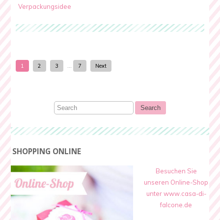
Verpackungsidee
1
2
3
…
7
Next
SHOPPING ONLINE
Besuchen Sie
unseren Online-Shop
unter www.casa-di-
falcone.de