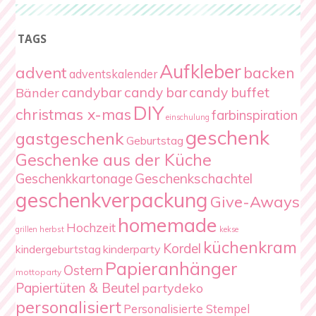
TAGS
Aufkleber
advent
backen
adventskalender
candybar
candy bar
candy buffet
Bänder
DIY
christmas x-mas
farbinspiration
einschulung
geschenk
gastgeschenk
Geburtstag
Geschenke aus der Küche
Geschenkschachtel
Geschenkkartonage
geschenkverpackung
Give-Aways
homemade
Hochzeit
herbst
grillen
kekse
küchenkram
Kordel
kindergeburtstag
kinderparty
Papieranhänger
Ostern
mottoparty
Papiertüten & Beutel
partydeko
personalisiert
Personalisierte Stempel