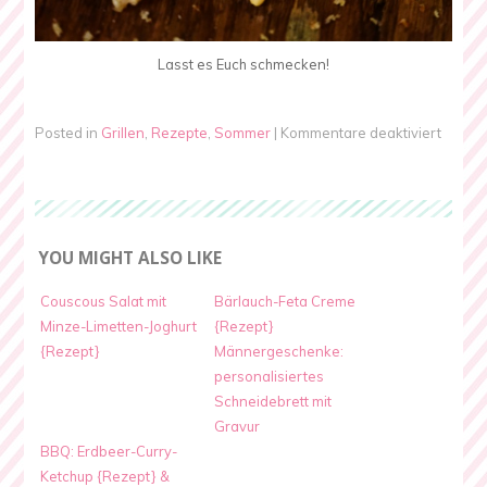
Lasst es Euch schmecken!
für
Posted in
Grillen
,
Rezepte
,
Sommer
|
Kommentare deaktiviert
Tomat
Mozare
Salat
{Rezep
YOU MIGHT ALSO LIKE
Couscous Salat mit
Bärlauch-Feta Creme
Minze-Limetten-Joghurt
{Rezept}
{Rezept}
Männergeschenke:
personalisiertes
Schneidebrett mit
Gravur
BBQ: Erdbeer-Curry-
Ketchup {Rezept} &