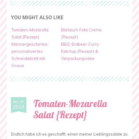
mit
Minze-
YOU MIGHT ALSO LIKE
Limetten-
Joghurt
Tomaten-Mozarella
Bärlauch-Feta Creme
{Rezept}
Salat {Rezept}
{Rezept}
Männergeschenke:
BBQ: Erdbeer-Curry-
personalisiertes
Ketchup {Rezept} &
Schneidebrett mit
Verpackungsidee
Gravur
Tomaten-Mozarella
Mai 18
2018
Salat {Rezept}
Endlich habe ich es geschafft, einen meiner Lieblingssalate zu