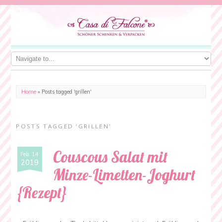
Home
»
Posts tagged 'grillen'
POSTS TAGGED ‘GRILLEN’
Couscous Salat mit
Feb. 14
2019
Minze-Limetten-Joghurt
{Rezept}