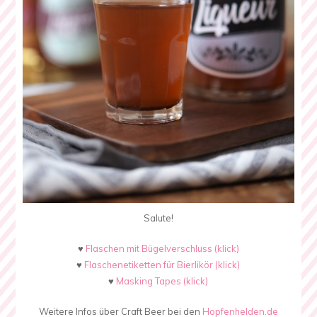
Salute!
♥
Flaschen mit Bügelverschluss (klick)
♥
Flaschenetiketten für Bierlikör (klick)
♥
Masking Tapes (klick)
Weitere Infos über Craft Beer bei den
Hopfenhelden.de