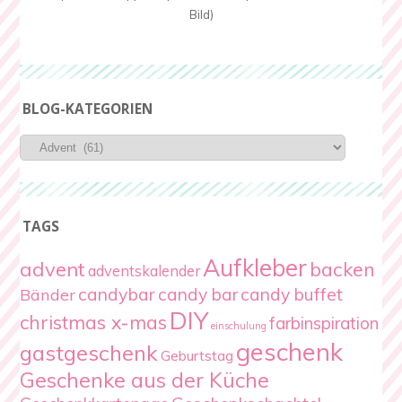
Bild)
BLOG-KATEGORIEN
Blog-
Kategorien
TAGS
Aufkleber
advent
backen
adventskalender
candybar
candy bar
candy buffet
Bänder
DIY
christmas x-mas
farbinspiration
einschulung
geschenk
gastgeschenk
Geburtstag
Geschenke aus der Küche