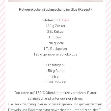
Rotweinkuchen Backmischung im Glas {Rezept}
Zutaten für
1l Glas
:
150 g Zucker
2 EL Kakao
1 TL Zimt,
190 g Mehl
1 TL Backpulver
125 g geriebene Schokolade
Hinzufügen:
150 g Butter
3 Eier
90 ml Rotwein
Backofen auf 180°C Ober/Unterhitze vorheizen. Butter
schmelzen und unter die Eier rühren.
Die Backmischung in eine Schüssel geben und gut vermischen.
Rotwein und Backmischung abwechselnd, unter rühren, der Ei-