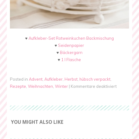
♥
Aufkleber-Set Rotweinkuchen Backmischung
♥
Seidenpapier
♥
Bäckergarn
♥
1 l Flasche
Posted in
Advent
,
Aufkleber
,
Herbst
,
hübsch verpackt
,
für
Rezepte
,
Weihnachten
,
Winter
|
Kommentare deaktiviert
Rotweinku
Backmisch
im
Glas
YOU MIGHT ALSO LIKE
{Rezept}