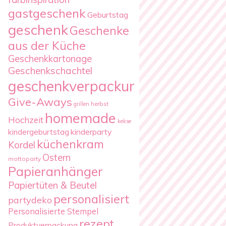
gastgeschenk
Geburtstag
geschenk
Geschenke
aus der Küche
Geschenkkartonage
Geschenkschachtel
geschenkverpackung
Give-Aways
herbst
grillen
homemade
Hochzeit
kekse
kindergeburtstag
kinderparty
küchenkram
Kordel
Ostern
mottoparty
Papieranhänger
Papiertüten & Beutel
personalisiert
partydeko
Personalisierte Stempel
rezept
Produktverpackung