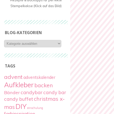
Rezepte & Backtipps für perfekte
Stempelkekse (Klick auf das Bild)
BLOG-KATEGORIEN
Blog-
Kategorien
TAGS
advent
adventskalender
Aufkleber
backen
candybar
candy bar
Bänder
christmas x-
candy buffet
DIY
mas
einschulung
farbinspiration