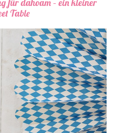
 für dahoam – ein kleiner
et Table