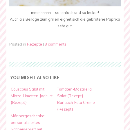
mmmhhhhh … so einfach und so lecker!
Auch als Beilage zum grillen eignet sich die gebratene Paprika
sehr gut.
Posted in
Rezepte
|
8 comments
YOU MIGHT ALSO LIKE
Couscous Salat mit
Tomaten-Mozarella
Minze-Limetten-Joghurt
Salat {Rezept}
{Rezept}
Bärlauch-Feta Creme
{Rezept}
Männergeschenke:
personalisiertes
Schneidebrett mit