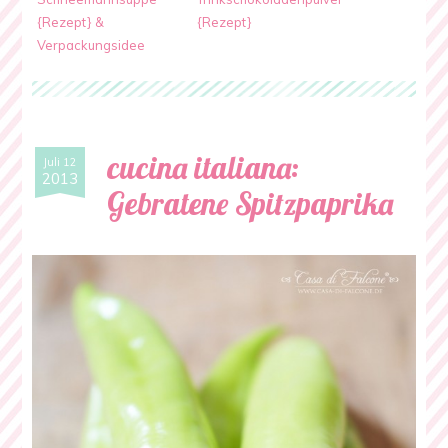
{Rezept} &
{Rezept}
Verpackungsidee
cucina italiana:
Juli 12
2013
Gebratene Spitzpaprika