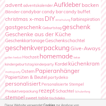
Aufkleber
advent
backen
adventskalender
candybar
candy bar
candy buffet
Bänder
DIY
christmas x-mas
farbinspiration
einschulung
geschenk
gastgeschenk
Geburtstag
Geschenke aus der Küche
Geschenkschachtel
Geschenkkartonage
geschenkverpackung
Give-Aways
homemade
Hochzeit
herbst
grillen
kekse
küchenkram
Kordel
kindergeburtstag
kinderparty
Papieranhänger
Ostern
mottoparty
Papiertüten & Beutel
partydeko
personalisiert
Personalisierte Stempel
rezept
Schachtel
Produktverpackung
Schulanfang
stempel
sweet table
tischdeko
Verpackung
Weihnachten
Diese Website verwendet
Cookies
zur Analyse von