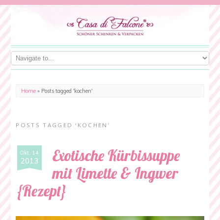
Home
»
Posts tagged 'kochen'
POSTS TAGGED ‘KOCHEN’
Exotische Kürbissuppe
Okt. 14
2013
mit Limette & Ingwer
{Rezept}