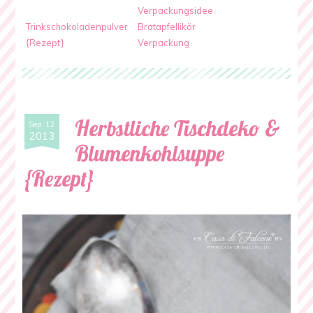
Verpackungsidee
Trinkschokoladenpulver
Bratapfellikör
{Rezept}
Verpackung
Herbstliche Tischdeko &
Sep. 12
2013
Blumenkohlsuppe
{Rezept}