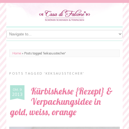
Home
»
Posts tagged 'keksausstecher'
POSTS TAGGED ‘KEKSAUSSTECHER’
Kürbiskekse {Rezept} &
Okt. 9
2013
Verpackungsidee in
gold, weiss, orange