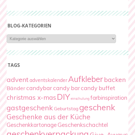
BLOG-KATEGORIEN
Blog-
Kategorien
TAGS
Aufkleber
advent
backen
adventskalender
candybar
candy bar
candy buffet
Bänder
DIY
christmas x-mas
farbinspiration
einschulung
geschenk
gastgeschenk
Geburtstag
Geschenke aus der Küche
Geschenkschachtel
Geschenkkartonage
geschenkverpackung
Give-Aways