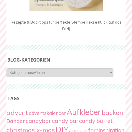
Rezepte & Backtipps für perfekte Stempelkekse (Klick auf das
Bild)
BLOG-KATEGORIEN
Blog-
Kategorien
TAGS
Aufkleber
advent
backen
adventskalender
candybar
candy bar
candy buffet
Bänder
DIY
christmas x-mas
farbinspiration
einschulung