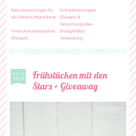
Keksverpackungen für
Schneemannsuppe
die Weihnachtsbäckerei
{Rezept} &
Verpackungsidee
Trinkschokoladenpulver
Bratapfellikör
{Rezept}
Verpackung
Frühstücken mit den
Aug. 19
2013
Stars + Giveaway