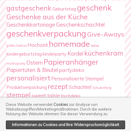
geschenk
gastgeschenk
Geburtstag
Geschenke aus der Küche
Geschenkschachtel
Geschenkkartonage
geschenkverpackung
Give-Aways
homemade
Hochzeit
herbst
grillen
kekse
küchenkram
Kordel
kindergeburtstag
kinderparty
Papieranhänger
Ostern
mottoparty
Papiertüten & Beutel
partydeko
personalisiert
Personalisierte Stempel
rezept
Schachtel
Produktverpackung
Schulanfang
stempel
sweet table
tischdeko
Verpackung
Weihnachten
Diese Website verwendet
Cookies
zur Analyse von
Websitezugriffen/Marketingmaßnahmen.
Durch die weitere
Nutzung der Website stimmen Sie dieser Verwendung zu.
Informationen zu Cookies und Ihre Widerspruchsmöglichkeit