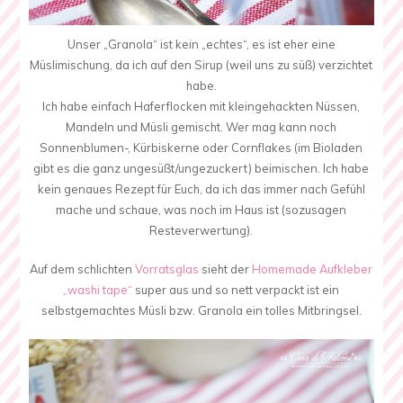
Unser „Granola“ ist kein „echtes“, es ist eher eine
Müslimischung, da ich auf den Sirup (weil uns zu süß) verzichtet
habe.
Ich habe einfach Haferflocken mit kleingehackten Nüssen,
Mandeln und Müsli gemischt. Wer mag kann noch
Sonnenblumen-, Kürbiskerne oder Cornflakes (im Bioladen
gibt es die ganz ungesüßt/ungezuckert) beimischen. Ich habe
kein genaues Rezept für Euch, da ich das immer nach Gefühl
mache und schaue, was noch im Haus ist (sozusagen
Resteverwertung).
Auf dem schlichten
Vorratsglas
sieht der
Homemade Aufkleber
„washi tape“
super aus und so nett verpackt ist ein
selbstgemachtes Müsli bzw. Granola ein tolles Mitbringsel.