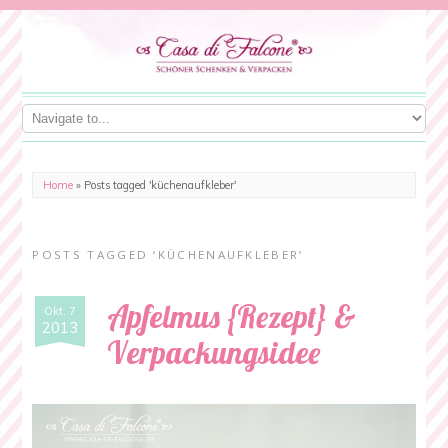
Home
»
Posts tagged 'küchenaufkleber'
POSTS TAGGED ‘KÜCHENAUFKLEBER’
Apfelmus {Rezept} &
Okt. 7
2013
Verpackungsidee