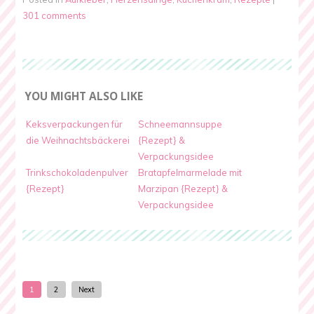
301 comments
YOU MIGHT ALSO LIKE
Keksverpackungen für
Schneemannsuppe
die Weihnachtsbäckerei
{Rezept} &
Verpackungsidee
Trinkschokoladenpulver
Bratapfelmarmelade mit
{Rezept}
Marzipan {Rezept} &
Verpackungsidee
1
2
Next