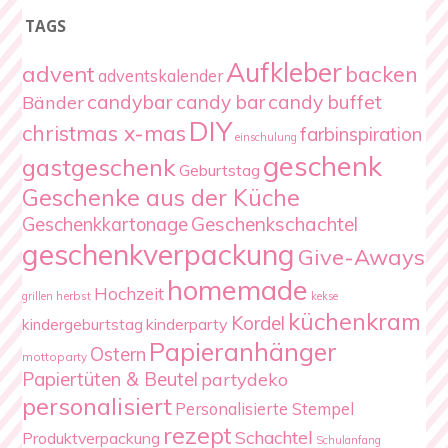
TAGS
Aufkleber
advent
backen
adventskalender
candybar
candy bar
candy buffet
Bänder
DIY
christmas x-mas
farbinspiration
einschulung
geschenk
gastgeschenk
Geburtstag
Geschenke aus der Küche
Geschenkschachtel
Geschenkkartonage
geschenkverpackung
Give-Aways
homemade
Hochzeit
herbst
grillen
kekse
küchenkram
Kordel
kindergeburtstag
kinderparty
Papieranhänger
Ostern
mottoparty
Papiertüten & Beutel
partydeko
personalisiert
Personalisierte Stempel
rezept
Schachtel
Produktverpackung
Schulanfang