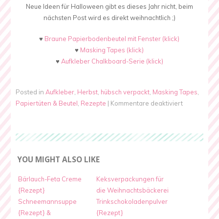
Neue Ideen für Halloween gibt es dieses Jahr nicht, beim
nächsten Post wird es direkt weihnachtlich ;)
♥
Braune Papierbodenbeutel mit Fenster (klick)
♥
Masking Tapes (klick)
♥
Aufkleber Chalkboard-Serie (klick)
Posted in
Aufkleber
,
Herbst
,
hübsch verpackt
,
Masking Tapes
,
für
Papiertüten & Beutel
,
Rezepte
|
Kommentare deaktiviert
Kürbischips
mit
Fleur
de
YOU MIGHT ALSO LIKE
Sel
&
Bärlauch-Feta Creme
Keksverpackungen für
Chili
{Rezept}
die Weihnachtsbäckerei
{Rezept}
Schneemannsuppe
Trinkschokoladenpulver
&
{Rezept} &
{Rezept}
Verpackung