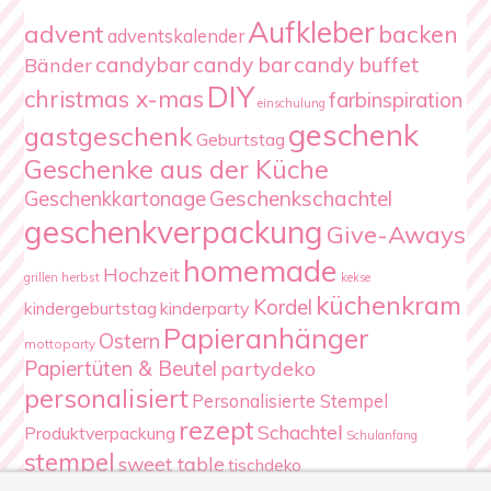
Aufkleber
advent
backen
adventskalender
candybar
candy bar
candy buffet
Bänder
DIY
christmas x-mas
farbinspiration
einschulung
geschenk
gastgeschenk
Geburtstag
Geschenke aus der Küche
Geschenkschachtel
Geschenkkartonage
geschenkverpackung
Give-Aways
homemade
Hochzeit
herbst
grillen
kekse
küchenkram
Kordel
kindergeburtstag
kinderparty
Papieranhänger
Ostern
mottoparty
Papiertüten & Beutel
partydeko
personalisiert
Personalisierte Stempel
rezept
Schachtel
Produktverpackung
Schulanfang
stempel
sweet table
tischdeko