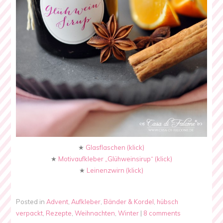
★
Glasflaschen (klick)
★
Motivaufkleber „Glühweinsirup“ (klick)
★
Leinenzwirn (klick)
Posted in
Advent
,
Aufkleber
,
Bänder & Kordel
,
hübsch
verpackt
,
Rezepte
,
Weihnachten
,
Winter
|
8 comments