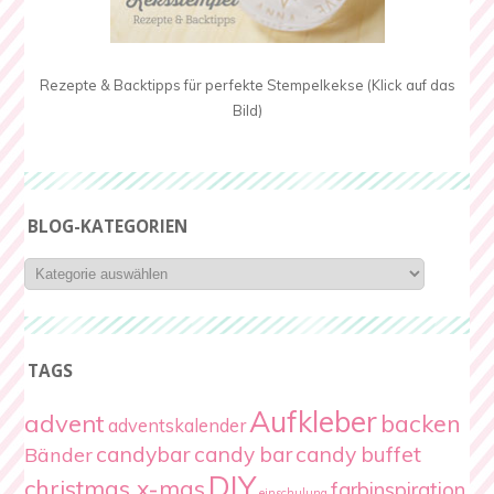
Rezepte & Backtipps für perfekte Stempelkekse (Klick auf das
Bild)
BLOG-KATEGORIEN
Blog-
Kategorien
TAGS
Aufkleber
advent
backen
adventskalender
candybar
candy bar
candy buffet
Bänder
DIY
christmas x-mas
farbinspiration
einschulung