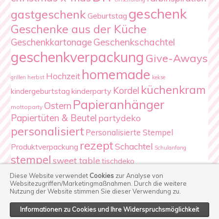
geschenk
gastgeschenk
Geburtstag
Geschenke aus der Küche
Geschenkschachtel
Geschenkkartonage
geschenkverpackung
Give-Aways
homemade
Hochzeit
herbst
grillen
kekse
küchenkram
Kordel
kindergeburtstag
kinderparty
Papieranhänger
Ostern
mottoparty
Papiertüten & Beutel
partydeko
personalisiert
Personalisierte Stempel
rezept
Schachtel
Produktverpackung
Schulanfang
stempel
sweet table
tischdeko
Verpackung
Weihnachten
Diese Website verwendet
Cookies
zur Analyse von
Websitezugriffen/Marketingmaßnahmen.
Durch die weitere
Nutzung der Website stimmen Sie dieser Verwendung zu.
Informationen zu Cookies und Ihre Widerspruchsmöglichkeit