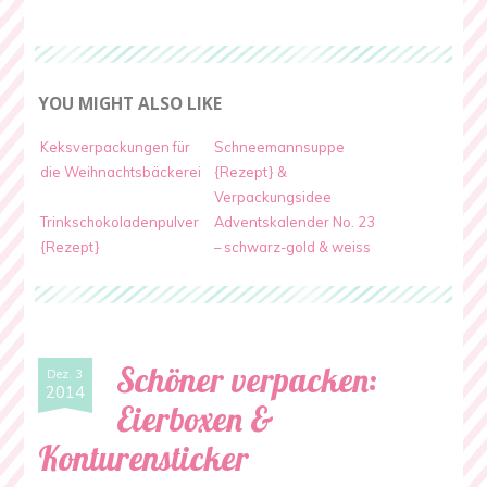
YOU MIGHT ALSO LIKE
Keksverpackungen für
Schneemannsuppe
die Weihnachtsbäckerei
{Rezept} &
Verpackungsidee
Trinkschokoladenpulver
Adventskalender No. 23
{Rezept}
– schwarz-gold & weiss
Schöner verpacken:
Dez. 3
2014
Eierboxen &
Konturensticker