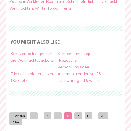
Posted in
Aufkleber
,
Boxen und Schachteln
,
hübsch verpackt
,
Weihnachten
,
Winter
|
5 comments
YOU MIGHT ALSO LIKE
Keksverpackungen für
Schneemannsuppe
die Weihnachtsbäckerei
{Rezept} &
Verpackungsidee
Trinkschokoladenpulver
Adventskalender No. 23
{Rezept}
– schwarz-gold & weiss
Previous
1
…
4
5
6
7
8
…
36
Next