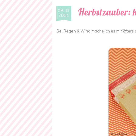
Herbstzauber: k
Okt. 12
2011
Bei Regen & Wind mache ich es mir öfters 