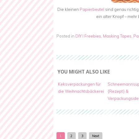
Die kleinen
Papierbeutel
sind genau richti
ein alter Knopf – mehr
Posted in
DIY I Freebies
,
Masking Tapes
,
Pa
YOU MIGHT ALSO LIKE
Keksverpackungen für
Schneemannsu
die Weihnachtsbäckerei
{Rezept} &
Verpackungside
1
2
3
Next