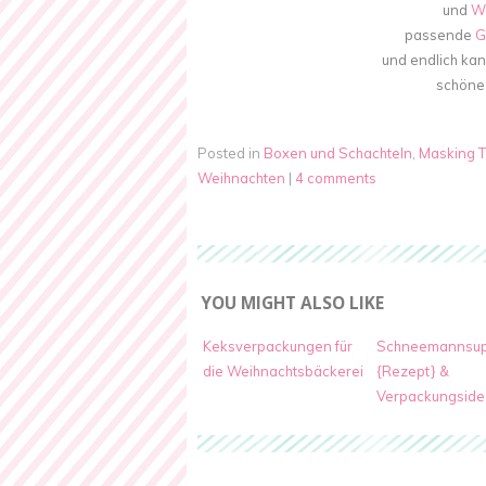
und
We
passende
G
und endlich ka
schöne 
Posted in
Boxen und Schachteln
,
Masking 
Weihnachten
|
4 comments
YOU MIGHT ALSO LIKE
Keksverpackungen für
Schneemannsu
die Weihnachtsbäckerei
{Rezept} &
Verpackungside