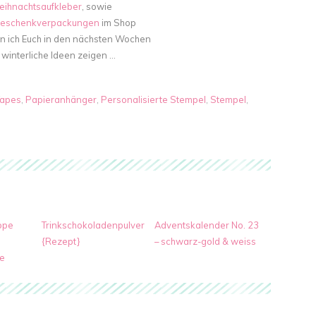
ihnachtsaufkleber
, sowie
eschenkverpackungen
im Shop
nn ich Euch in den nächsten Wochen
winterliche Ideen zeigen …
Tapes
,
Papieranhänger
,
Personalisierte Stempel
,
Stempel
,
ppe
Trinkschokoladenpulver
Adventskalender No. 23
{Rezept}
– schwarz-gold & weiss
e