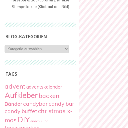
Rezepte & Backtipps für perfekte
Stempelkekse (Klick auf das Bild)
BLOG-KATEGORIEN
Blog-
Kategorien
TAGS
advent
adventskalender
Aufkleber
backen
candybar
candy bar
Bänder
christmas x-
candy buffet
DIY
mas
einschulung
farbinspiration