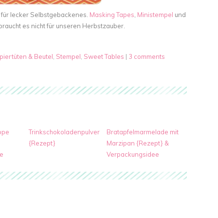
g für lecker Selbstgebackenes.
Masking Tapes
,
Ministempel
und
 braucht es nicht für unseren Herbstzauber.
piertüten & Beutel
,
Stempel
,
Sweet Tables
|
3 comments
ppe
Trinkschokoladenpulver
Bratapfelmarmelade mit
{Rezept}
Marzipan {Rezept} &
e
Verpackungsidee