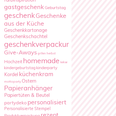
gastgeschenk
Geburtstag
geschenk
Geschenke
aus der Küche
Geschenkkartonage
Geschenkschachtel
geschenkverpackung
Give-Aways
herbst
grillen
homemade
Hochzeit
kekse
kindergeburtstag
kinderparty
küchenkram
Kordel
Ostern
mottoparty
Papieranhänger
Papiertüten & Beutel
personalisiert
partydeko
Personalisierte Stempel
rezept
Produktverpackung