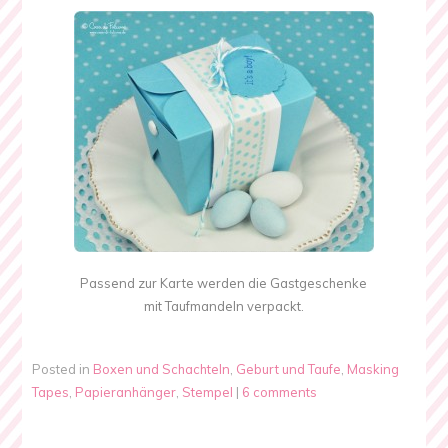
Passend zur Karte werden die Gastgeschenke
mit Taufmandeln verpackt.
Posted in
Boxen und Schachteln
,
Geburt und Taufe
,
Masking
Tapes
,
Papieranhänger
,
Stempel
|
6 comments