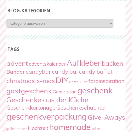
BLOG-KATEGORIEN
Blog-
Kategorien
TAGS
Aufkleber
advent
backen
adventskalender
candybar
candy bar
candy buffet
Bänder
DIY
christmas x-mas
farbinspiration
einschulung
geschenk
gastgeschenk
Geburtstag
Geschenke aus der Küche
Geschenkschachtel
Geschenkkartonage
geschenkverpackung
Give-Aways
homemade
Hochzeit
herbst
grillen
kekse