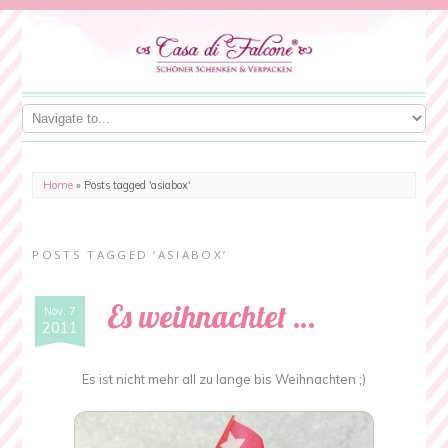
Home
»
Posts tagged 'asiabox'
POSTS TAGGED ‘ASIABOX’
Es weihnachtet …
Nov. 7
2011
Es ist nicht mehr all zu lange bis Weihnachten ;)