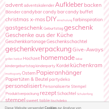
Aufkleber
advent
backen
adventskalender
candybar
candy bar
candy buffet
Bänder
DIY
christmas x-mas
farbinspiration
einschulung
geschenk
gastgeschenk
Geburtstag
Geschenke aus der Küche
Geschenkschachtel
Geschenkkartonage
geschenkverpackung
Give-Aways
homemade
Hochzeit
herbst
grillen
kekse
küchenkram
Kordel
kindergeburtstag
kinderparty
Papieranhänger
Ostern
mottoparty
Papiertüten & Beutel
partydeko
personalisiert
Personalisierte Stempel
rezept
Schachtel
Produktverpackung
Schulanfang
stempel
sweet table
tischdeko
Verpackung
Weihnachten
Diese Website verwendet
Cookies
zur Analyse von