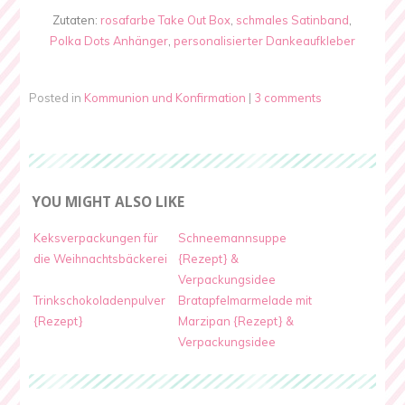
Zutaten:
rosafarbe Take Out Box
,
schmales Satinband
,
Polka Dots Anhänger
,
personalisierter Dankeaufkleber
Posted in
Kommunion und Konfirmation
|
3 comments
YOU MIGHT ALSO LIKE
Keksverpackungen für
Schneemannsuppe
die Weihnachtsbäckerei
{Rezept} &
Verpackungsidee
Trinkschokoladenpulver
Bratapfelmarmelade mit
{Rezept}
Marzipan {Rezept} &
Verpackungsidee