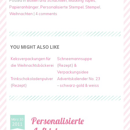
Posted in
Boxen und Schachteln
,
Masking Tapes
,
Papieranhänger
,
Personalisierte Stempel
,
Stempel
,
Weihnachten
|
4 comments
YOU MIGHT ALSO LIKE
Keksverpackungen für
Schneemannsuppe
die Weihnachtsbäckerei
{Rezept} &
Verpackungsidee
Trinkschokoladenpulver
Adventskalender No. 23
{Rezept}
– schwarz-gold & weiss
Personalisierte
März 10
2011