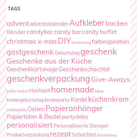
TAGS
Aufkleber
advent
backen
adventskalender
candybar
candy bar
candy buffet
Bänder
DIY
christmas x-mas
farbinspiration
einschulung
geschenk
gastgeschenk
Geburtstag
Geschenke aus der Küche
Geschenkschachtel
Geschenkkartonage
geschenkverpackung
Give-Aways
homemade
Hochzeit
herbst
grillen
kekse
küchenkram
Kordel
kindergeburtstag
kinderparty
Papieranhänger
Ostern
mottoparty
Papiertüten & Beutel
partydeko
personalisiert
Personalisierte Stempel
rezept
Schachtel
Produktverpackung
Schulanfang