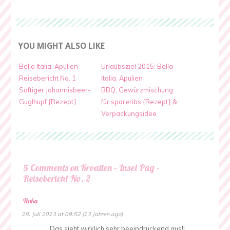
YOU MIGHT ALSO LIKE
Bella Italia, Apulien –
Urlaubsziel 2015: Bella
Reisebericht No. 1
Italia, Apulien
Saftiger Johannisbeer-
BBQ: Gewürzmischung
Guglhupf {Rezept}
für spareribs {Rezept} &
Verpackungsidee
5 Comments on Kroatien – Insel Pag –
Reisebericht No. 2
Tinka
28. Juli 2013 at 09:52 (13 Jahren ago)
Das sieht wirklich sehr beeindruckend aus!!