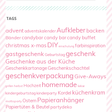
TAGS
Aufkleber
advent
backen
adventskalender
candybar
candy bar
candy buffet
Bänder
DIY
christmas x-mas
farbinspiration
einschulung
geschenk
gastgeschenk
Geburtstag
Geschenke aus der Küche
Geschenkschachtel
Geschenkkartonage
geschenkverpackung
Give-Aways
homemade
Hochzeit
herbst
grillen
kekse
küchenkram
Kordel
kindergeburtstag
kinderparty
Papieranhänger
Ostern
mottoparty
Papiertüten & Beutel
partydeko