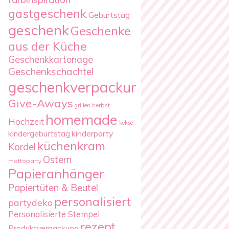
gastgeschenk
Geburtstag
geschenk
Geschenke
aus der Küche
Geschenkkartonage
Geschenkschachtel
geschenkverpackung
Give-Aways
herbst
grillen
homemade
Hochzeit
kekse
kindergeburtstag
kinderparty
küchenkram
Kordel
Ostern
mottoparty
Papieranhänger
Papiertüten & Beutel
personalisiert
partydeko
Personalisierte Stempel
rezept
Produktverpackung