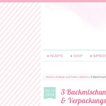
★ REZEPTE
★ SHOP
★ IMPRES
Home
»
Anlässe und Feste
»
Advent
»
3 Backmischu
3 Backmischung
Dez. 16
2014
& Verpackungs