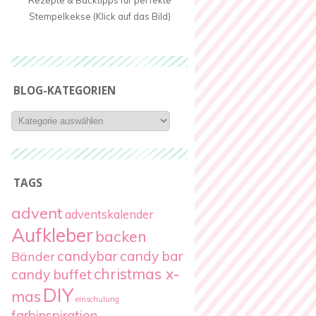
Rezepte & Backtipps für perfekte
Stempelkekse (Klick auf das Bild)
BLOG-KATEGORIEN
Blog-
Kategorien
TAGS
advent
adventskalender
Aufkleber
backen
candybar
candy bar
Bänder
christmas x-
candy buffet
DIY
mas
einschulung
farbinspiration