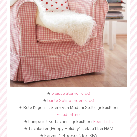
★
weisse Sterne (klick)
★
bunte Satinbänder (klick)
★ Rote Kugel mit Stern von Madam Stoltz: gekauft bei
Freudentanz
★ Lampe mit Korbschirm: gekauft bei
Feen-Licht
★ Tischläufer „Happy Holiday“: gekauft bei H&M
★ Kerzen 1-4: gekauft bei IKEA