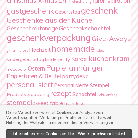
christmas x-mas
farbinspiration
einschulung
geschenk
gastgeschenk
Geburtstag
Geschenke aus der Küche
Geschenkschachtel
Geschenkkartonage
geschenkverpackung
Give-Aways
homemade
Hochzeit
herbst
grillen
kekse
küchenkram
Kordel
kindergeburtstag
kinderparty
Papieranhänger
Ostern
mottoparty
Papiertüten & Beutel
partydeko
personalisiert
Personalisierte Stempel
rezept
Schachtel
Produktverpackung
Schulanfang
stempel
sweet table
tischdeko
Verpackung
Weihnachten
Diese Website verwendet
Cookies
zur Analyse von
Websitezugriffen/Marketingmaßnahmen.
Durch die weitere
Nutzung der Website stimmen Sie dieser Verwendung zu.
Informationen zu Cookies und Ihre Widerspruchsmöglichkeit