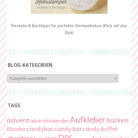
Rezepte & Backtipps für perfekte Stempelkekse (Klick auf das
Bild)
BLOG-KATEGORIEN
Blog-
Kategorien
TAGS
Aufkleber
advent
backen
adventskalender
candybar
candy bar
candy buffet
Bänder
DIY