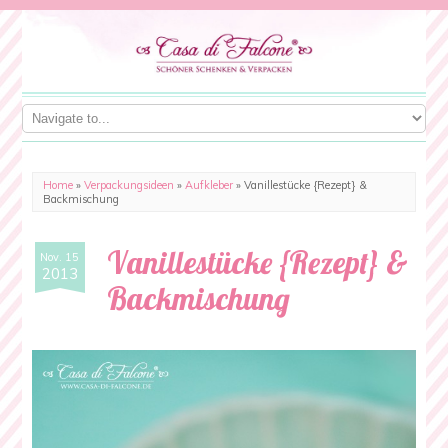
Home
»
Verpackungsideen
»
Aufkleber
»
Vanillestücke {Rezept} &
Backmischung
Vanillestücke {Rezept} &
Nov. 15
2013
Backmischung