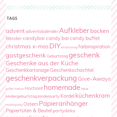
TAGS
Aufkleber
advent
backen
adventskalender
candybar
candy bar
candy buffet
Bänder
DIY
christmas x-mas
farbinspiration
einschulung
geschenk
gastgeschenk
Geburtstag
Geschenke aus der Küche
Geschenkschachtel
Geschenkkartonage
geschenkverpackung
Give-Aways
homemade
Hochzeit
herbst
grillen
kekse
küchenkram
Kordel
kindergeburtstag
kinderparty
Papieranhänger
Ostern
mottoparty
Papiertüten & Beutel
partydeko