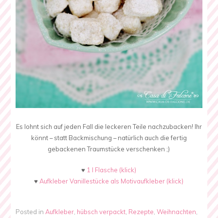
Es lohnt sich auf jeden Fall die leckeren Teile nachzubacken! Ihr
könnt – statt Backmischung – natürlich auch die fertig
gebackenen Traumstücke verschenken ;)
♥
1 l Flasche (klick)
♥
Aufkleber Vanillestücke als Motivaufkleber (klick)
Posted in
Aufkleber
,
hübsch verpackt
,
Rezepte
,
Weihnachten
,