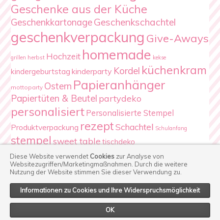
Geschenke aus der Küche
Geschenkschachtel
Geschenkkartonage
geschenkverpackung
Give-Aways
homemade
Hochzeit
herbst
grillen
kekse
küchenkram
Kordel
kindergeburtstag
kinderparty
Papieranhänger
Ostern
mottoparty
Papiertüten & Beutel
partydeko
personalisiert
Personalisierte Stempel
rezept
Schachtel
Produktverpackung
Schulanfang
stempel
sweet table
tischdeko
Verpackung
Weihnachten
Diese Website verwendet
Cookies
zur Analyse von
Websitezugriffen/Marketingmaßnahmen.
Durch die weitere
Nutzung der Website stimmen Sie dieser Verwendung zu.
Informationen zu Cookies und Ihre Widerspruchsmöglichkeit
© Copyright
Casa di Falcone
2026. Powered by
WordPress
.
OK