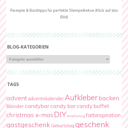
Rezepte & Backtipps für perfekte Stempelkekse (Klick auf das
Bild)
BLOG-KATEGORIEN
Blog-
Kategorien
TAGS
Aufkleber
advent
backen
adventskalender
candybar
candy bar
candy buffet
Bänder
DIY
christmas x-mas
farbinspiration
einschulung
geschenk
gastgeschenk
Geburtstag