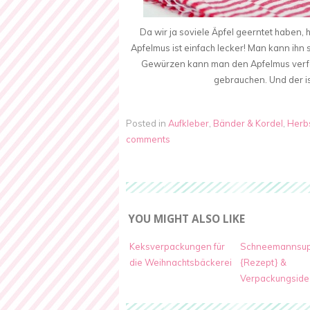
Da wir ja soviele Äpfel geerntet haben, 
Apfelmus ist einfach lecker! Man kann ihn
Gewürzen kann man den Apfelmus verfein
gebrauchen. Und der is
Posted in
Aufkleber
,
Bänder & Kordel
,
Herb
comments
YOU MIGHT ALSO LIKE
Keksverpackungen für
Schneemannsu
die Weihnachtsbäckerei
{Rezept} &
Verpackungside