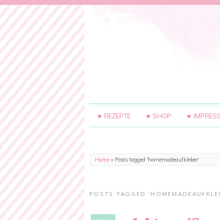
★ REZEPTE
★ SHOP
★ IMPRES
Home
»
Posts tagged 'homemadeaufkleber'
POSTS TAGGED ‘HOMEMADEAUFKLE