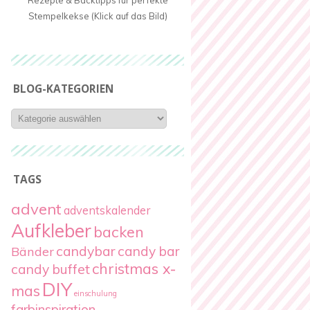
Rezepte & Backtipps für perfekte
Stempelkekse (Klick auf das Bild)
BLOG-KATEGORIEN
Blog-
Kategorien
TAGS
advent
adventskalender
Aufkleber
backen
candybar
candy bar
Bänder
christmas x-
candy buffet
DIY
mas
einschulung
farbinspiration