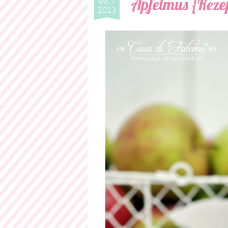
Apfelmus {Reze
Okt. 7
2013