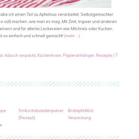
habe ich einen Teil zu Apfelmus verarbeitet. Selbstgemachter
 so süß machen, wie man es mag. Mit Zimt, Ingwer und anderen
ern und für allerlei Leckereien wie Milchreis oder Kuchen
t so einfach und schnell gemacht!
(mehr …)
st
,
hübsch verpackt
,
Küchenkram
,
Papieranhänger
,
Rezepte
|
7
ppe
Trinkschokoladenpulver
Bratapfellikör
{Rezept}
Verpackung
e