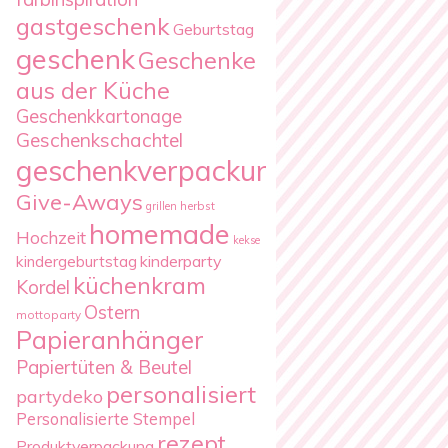
gastgeschenk
Geburtstag
geschenk
Geschenke
aus der Küche
Geschenkkartonage
Geschenkschachtel
geschenkverpackung
Give-Aways
herbst
grillen
homemade
Hochzeit
kekse
kindergeburtstag
kinderparty
küchenkram
Kordel
Ostern
mottoparty
Papieranhänger
Papiertüten & Beutel
personalisiert
partydeko
Personalisierte Stempel
rezept
Produktverpackung