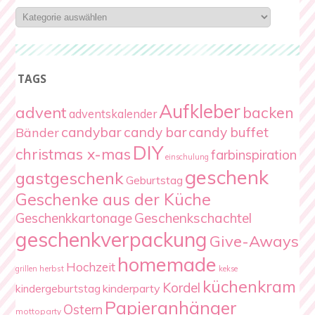
Blog-
Kategorien
TAGS
Aufkleber
advent
backen
adventskalender
candybar
candy bar
candy buffet
Bänder
DIY
christmas x-mas
farbinspiration
einschulung
geschenk
gastgeschenk
Geburtstag
Geschenke aus der Küche
Geschenkschachtel
Geschenkkartonage
geschenkverpackung
Give-Aways
homemade
Hochzeit
herbst
grillen
kekse
küchenkram
Kordel
kindergeburtstag
kinderparty
Papieranhänger
Ostern
mottoparty