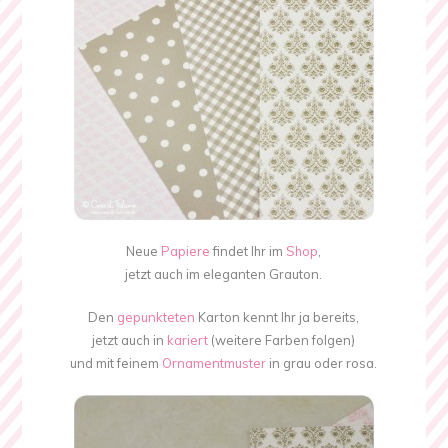
Neue
Papiere
findet Ihr im
Shop
,
jetzt auch im eleganten Grauton.
Den
gepunkteten
Karton kennt Ihr ja bereits,
jetzt auch in
kariert
(weitere Farben folgen)
und mit feinem
Ornamentmuster
in grau oder rosa.