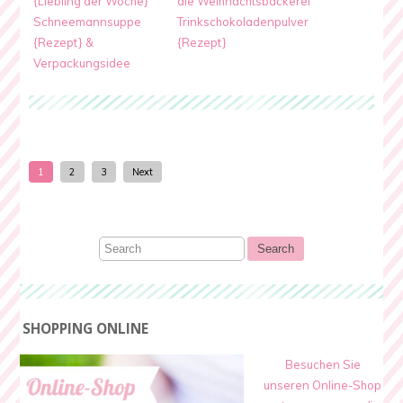
{Liebling der Woche}
die Weihnachtsbäckerei
Schneemannsuppe
Trinkschokoladenpulver
{Rezept} &
{Rezept}
Verpackungsidee
1
2
3
Next
SHOPPING ONLINE
Besuchen Sie
unseren Online-Shop