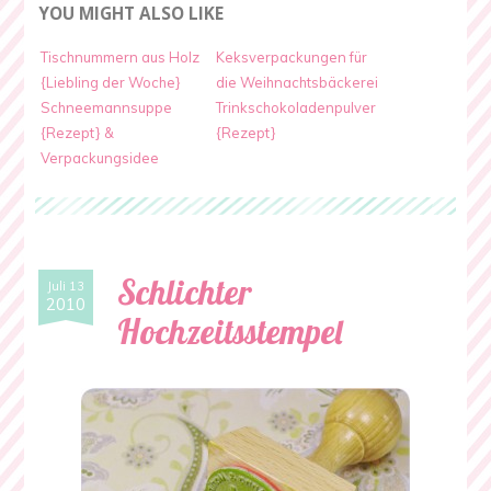
YOU MIGHT ALSO LIKE
Tischnummern aus Holz
Keksverpackungen für
{Liebling der Woche}
die Weihnachtsbäckerei
Schneemannsuppe
Trinkschokoladenpulver
{Rezept} &
{Rezept}
Verpackungsidee
Schlichter
Juli 13
2010
Hochzeitsstempel