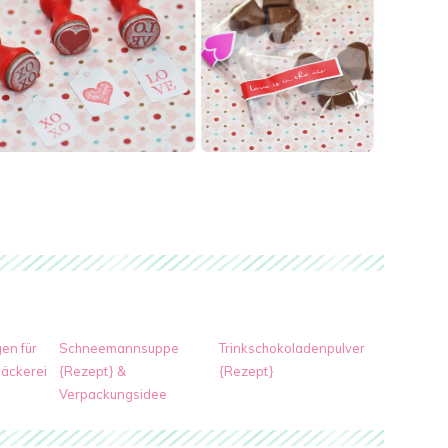
en für
Schneemannsuppe
Trinkschokoladenpulver
äckerei
{Rezept} &
{Rezept}
Verpackungsidee