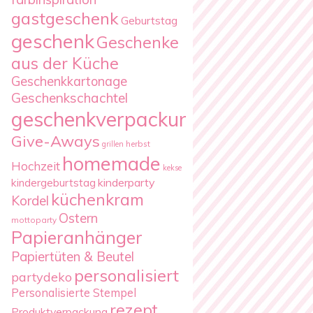
gastgeschenk
Geburtstag
geschenk
Geschenke
aus der Küche
Geschenkkartonage
Geschenkschachtel
geschenkverpackung
Give-Aways
herbst
grillen
homemade
Hochzeit
kekse
kindergeburtstag
kinderparty
küchenkram
Kordel
Ostern
mottoparty
Papieranhänger
Papiertüten & Beutel
personalisiert
partydeko
Personalisierte Stempel
rezept
Produktverpackung