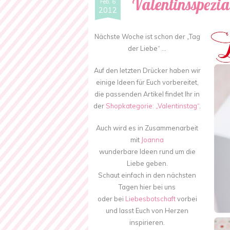
Valentinsspezia
Feb. 6
2012
Nächste Woche ist schon der „Tag
der Liebe“ …
Auf den letzten Drücker haben wir
einige Ideen für Euch vorbereitet,
die passenden Artikel findet Ihr in
der
Shopkategorie: „Valentinstag“
.
Auch wird es in Zusammenarbeit
mit
Joanna
wunderbare Ideen rund um die
Liebe geben.
Schaut einfach in den nächsten
Tagen hier bei uns
oder bei
Liebesbotschaft
vorbei
und lasst Euch von Herzen
inspirieren.