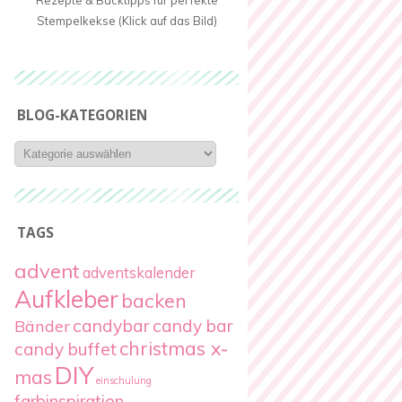
Rezepte & Backtipps für perfekte
Stempelkekse (Klick auf das Bild)
BLOG-KATEGORIEN
Blog-
Kategorien
TAGS
advent
adventskalender
Aufkleber
backen
candybar
candy bar
Bänder
christmas x-
candy buffet
DIY
mas
einschulung
farbinspiration