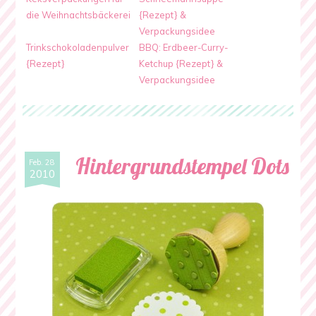
die Weihnachtsbäckerei
{Rezept} &
Verpackungsidee
Trinkschokoladenpulver
BBQ: Erdbeer-Curry-
{Rezept}
Ketchup {Rezept} &
Verpackungsidee
Hintergrundstempel Dots
Feb. 28
2010