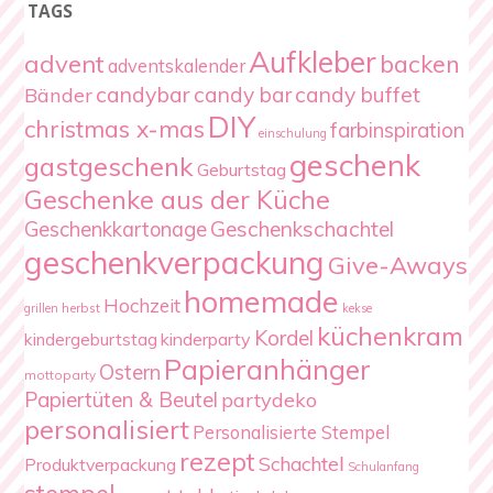
TAGS
Aufkleber
advent
backen
adventskalender
candybar
candy bar
candy buffet
Bänder
DIY
christmas x-mas
farbinspiration
einschulung
geschenk
gastgeschenk
Geburtstag
Geschenke aus der Küche
Geschenkschachtel
Geschenkkartonage
geschenkverpackung
Give-Aways
homemade
Hochzeit
herbst
grillen
kekse
küchenkram
Kordel
kindergeburtstag
kinderparty
Papieranhänger
Ostern
mottoparty
Papiertüten & Beutel
partydeko
personalisiert
Personalisierte Stempel
rezept
Schachtel
Produktverpackung
Schulanfang