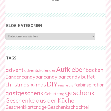
BLOG-KATEGORIEN
Blog-
Kategorien
TAGS
Aufkleber
advent
backen
adventskalender
candybar
candy bar
candy buffet
Bänder
DIY
christmas x-mas
farbinspiration
einschulung
geschenk
gastgeschenk
Geburtstag
Geschenke aus der Küche
Geschenkschachtel
Geschenkkartonage