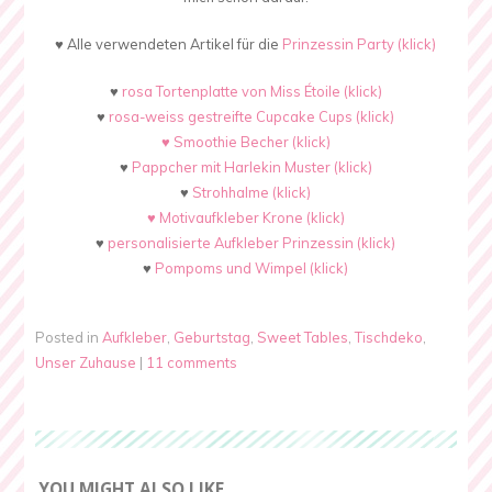
♥ Alle verwendeten Artikel für die
Prinzessin Party (klick)
♥
rosa Tortenplatte von Miss Étoile (klick)
♥
rosa-weiss gestreifte Cupcake Cups (klick)
♥ Smoothie Becher (klick)
♥
Pappcher mit Harlekin Muster (klick)
♥
Strohhalme (klick)
♥
Motivaufkleber Krone (klick)
♥
personalisierte Aufkleber Prinzessin (klick)
♥
Pompoms und Wimpel (klick)
Posted in
Aufkleber
,
Geburtstag
,
Sweet Tables
,
Tischdeko
,
Unser Zuhause
|
11 comments
YOU MIGHT ALSO LIKE