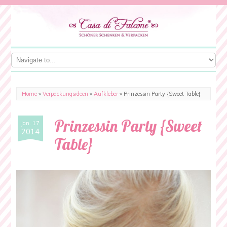
Home
»
Verpackungsideen
»
Aufkleber
»
Prinzessin Party {Sweet Table}
Prinzessin Party {Sweet
Jan. 17
2014
Table}