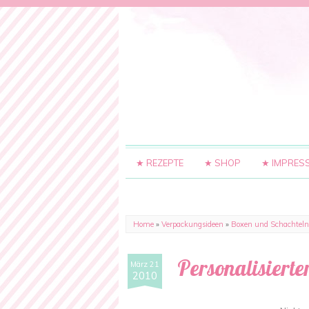
★ REZEPTE
★ SHOP
★ IMPRES
Home
»
Verpackungsideen
»
Boxen und Schachteln
Personalisierte
März 21
2010