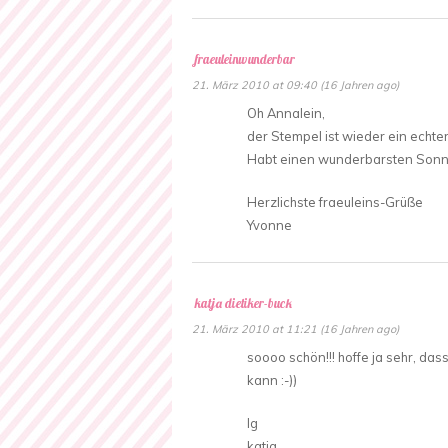
fraeuleinwunderbar
21. März 2010 at 09:40 (16 Jahren ago)
Oh Annalein,
der Stempel ist wieder ein echte
Habt einen wunderbarsten Sonnta
Herzlichste fraeuleins-Grüße
Yvonne
katja dietiker-buck
21. März 2010 at 11:21 (16 Jahren ago)
soooo schön!!! hoffe ja sehr, da
kann :-))
lg
katja