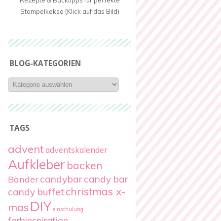
Rezepte & Backtipps für perfekte
Stempelkekse (Klick auf das Bild)
BLOG-KATEGORIEN
Blog-
Kategorien
TAGS
advent
adventskalender
Aufkleber
backen
candybar
candy bar
Bänder
christmas x-
candy buffet
DIY
mas
einschulung
farbinspiration