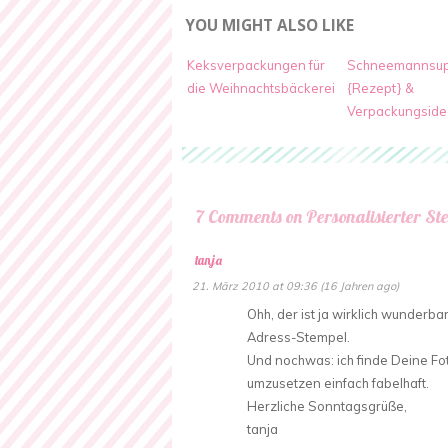
YOU MIGHT ALSO LIKE
Keksverpackungen für
Schneemannsu
die Weihnachtsbäckerei
{Rezept} &
Verpackungside
7 Comments on Personalisierter St
tanja
21. März 2010 at 09:36 (16 Jahren ago)
Ohh, der ist ja wirklich wunderb
Adress-Stempel.
Und nochwas: ich finde Deine F
umzusetzen einfach fabelhaft.
Herzliche Sonntagsgrüße,
tanja