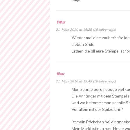
Esther
21. März 2010 at 16:28 (16 Jahren ago)
Wieder mal eine zauberhafte Ide
Lieben Gruß
Esther, die all eure Stempel scho
Biene
21. März 2010 at 19:49 (16 Jahren ago)
Man könnte bei dir soooo viel ka
Die Anhänger mit dem Stempel se
Und wo bekommt man so tolle Sc
Vor allem mit der Spitze drin?
Ist mein Päckchen bei dir ange
Mein Markt ist nun rum. Heute war