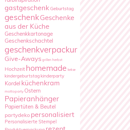
gastgeschenk
Geburtstag
geschenk
Geschenke
aus der Küche
Geschenkkartonage
Geschenkschachtel
geschenkverpackung
Give-Aways
herbst
grillen
homemade
Hochzeit
kekse
kindergeburtstag
kinderparty
küchenkram
Kordel
Ostern
mottoparty
Papieranhänger
Papiertüten & Beutel
personalisiert
partydeko
Personalisierte Stempel
rezept
Produktverpackung