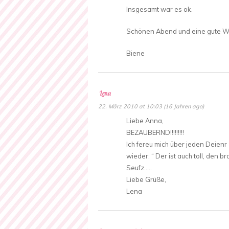
Insgesamt war es ok.
Schönen Abend und eine gute W
Biene
Lena
22. März 2010 at 10:03 (16 Jahren ago)
Liebe Anna,
BEZAUBERND!!!!!!!!!
Ich fereu mich über jeden Deien
wieder: “ Der ist auch toll, den b
Seufz…..
Liebe Grüße,
Lena