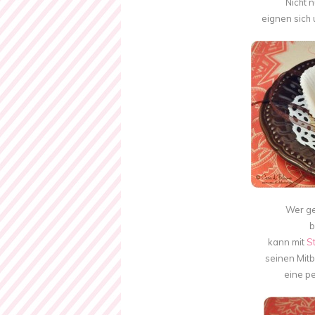
Nicht 
eignen sich
Wer ge
b
kann mit
S
seinen Mit
eine pe