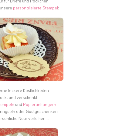
nur für Briefe und Päckchen
 unsere
personalisierte Stempel
:
rne leckere Köstlichkeiten
ackt und verschenkt,
tempeln
und
Papieranhängern
bringseln oder Gastgeschenken
rsönliche Note verleihen …