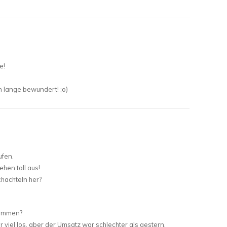
e!
n lange bewundert! ;o)
ufen.
hen toll aus!
hachteln her?
kommen?
 viel los, aber der Umsatz war schlechter als gestern.