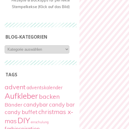
Rezepte & Backtipps für perfekte
Stempelkekse (Klick auf das Bild)
BLOG-KATEGORIEN
Blog-
Kategorien
TAGS
advent
adventskalender
Aufkleber
backen
candybar
candy bar
Bänder
christmas x-
candy buffet
DIY
mas
einschulung
farbinspiration