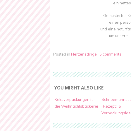
ein nettes
Gemustertes Kr
einen perso
und eine naturfa
um unsere Le
Posted in
Herzensdinge
|
6 comments
YOU MIGHT ALSO LIKE
Keksverpackungen für
Schneemannsu
die Weihnachtsbäckerei
{Rezept} &
Verpackungside