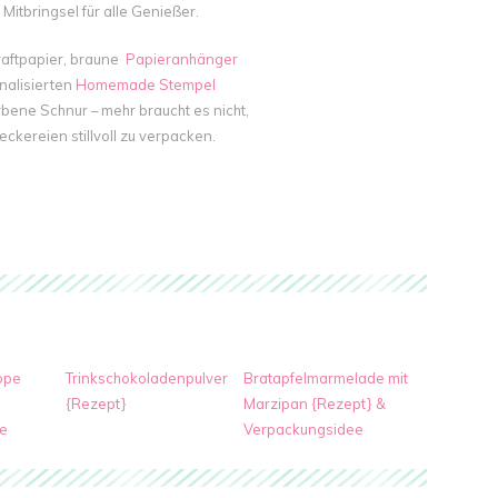
 Mitbringsel für alle Genießer.
aftpapier, braune
Papieranhänger
nalisierten
Homemade Stempel
rbene Schnur – mehr braucht es nicht,
ckereien stillvoll zu verpacken.
ppe
Trinkschokoladenpulver
Bratapfelmarmelade mit
{Rezept}
Marzipan {Rezept} &
e
Verpackungsidee