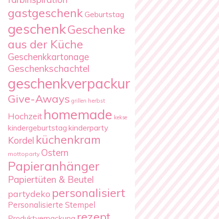
gastgeschenk
Geburtstag
geschenk
Geschenke
aus der Küche
Geschenkkartonage
Geschenkschachtel
geschenkverpackung
Give-Aways
herbst
grillen
homemade
Hochzeit
kekse
kindergeburtstag
kinderparty
küchenkram
Kordel
Ostern
mottoparty
Papieranhänger
Papiertüten & Beutel
personalisiert
partydeko
Personalisierte Stempel
rezept
Produktverpackung