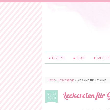
★ REZEPTE
★ SHOP
★ IMPRES
Home
»
Herzensdinge
»
Leckereien für Genießer
Leckereien für 
Sep. 29
2010