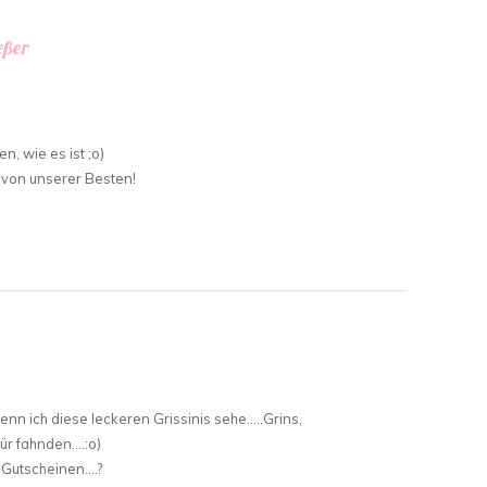
eßer
n, wie es ist ;o)
von unserer Besten!
enn ich diese leckeren Grissinis sehe…..Grins,
ür fahnden….:o)
 Gutscheinen….?