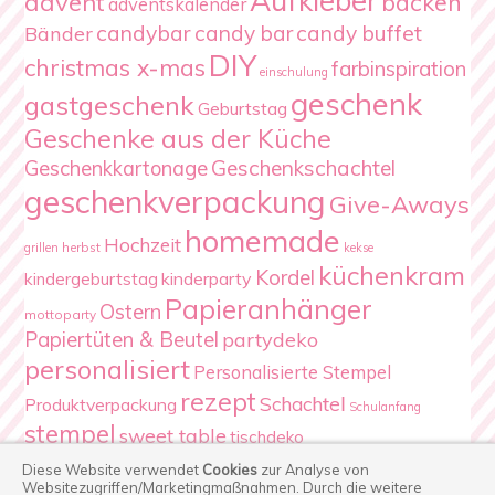
Aufkleber
advent
backen
adventskalender
candybar
candy bar
candy buffet
Bänder
DIY
christmas x-mas
farbinspiration
einschulung
geschenk
gastgeschenk
Geburtstag
Geschenke aus der Küche
Geschenkschachtel
Geschenkkartonage
geschenkverpackung
Give-Aways
homemade
Hochzeit
herbst
grillen
kekse
küchenkram
Kordel
kindergeburtstag
kinderparty
Papieranhänger
Ostern
mottoparty
Papiertüten & Beutel
partydeko
personalisiert
Personalisierte Stempel
rezept
Schachtel
Produktverpackung
Schulanfang
stempel
sweet table
tischdeko
Verpackung
Weihnachten
Diese Website verwendet
Cookies
zur Analyse von
Websitezugriffen/Marketingmaßnahmen.
Durch die weitere