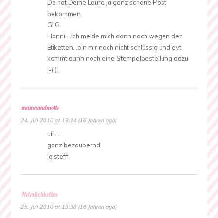
Da hat Deine Laura ja ganz schöne Post
bekommen.
GllG
Hanni….ich melde mich dann noch wegen den
Etiketten…bin mir noch nicht schlüssig und evt.
kommt dann noch eine Stempelbestellung dazu
;-)))..
mamaundmotte
24. Juli 2010 at 13:14 (16 Jahren ago)
uiii…
ganz bezaubernd!
lg steffi
Heimlichkeiten
25. Juli 2010 at 13:38 (16 Jahren ago)