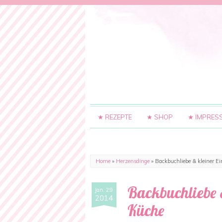
★ REZEPTE
★ SHOP
★ IMPRES
Home
»
Herzensdinge
»
Backbuchliebe & kleiner Ei
Backbuchliebe &
Jan. 29
2014
Küche