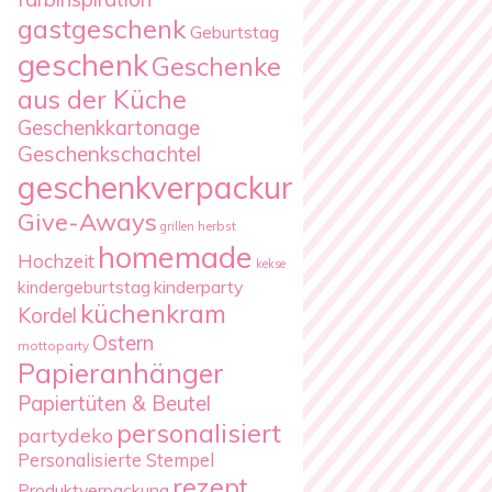
gastgeschenk
Geburtstag
geschenk
Geschenke
aus der Küche
Geschenkkartonage
Geschenkschachtel
geschenkverpackung
Give-Aways
herbst
grillen
homemade
Hochzeit
kekse
kindergeburtstag
kinderparty
küchenkram
Kordel
Ostern
mottoparty
Papieranhänger
Papiertüten & Beutel
personalisiert
partydeko
Personalisierte Stempel
rezept
Produktverpackung