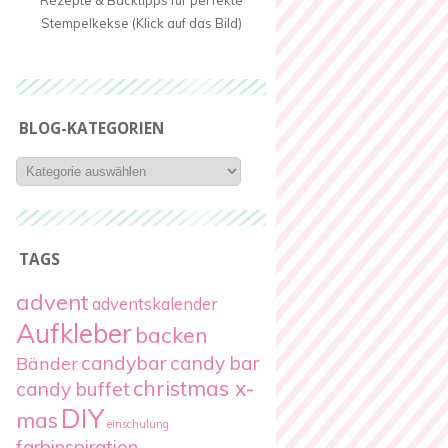
Rezepte & Backtipps für perfekte
Stempelkekse (Klick auf das Bild)
BLOG-KATEGORIEN
Blog-
Kategorien
TAGS
advent
adventskalender
Aufkleber
backen
candybar
candy bar
Bänder
christmas x-
candy buffet
DIY
mas
einschulung
farbinspiration