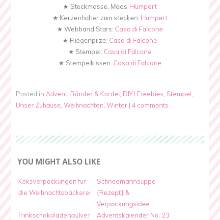
★ Steckmasse, Moos:
Humpert
★ Kerzenhalter zum stecken:
Humpert
★ Webband Stars:
Casa di Falcone
★ Fliegenpilze:
Casa di Falcone
★ Stempel:
Casa di Falcone
★ Stempelkissen:
Casa di Falcone
Posted in
Advent
,
Bänder & Kordel
,
DIY I Freebies
,
Stempel
,
Unser Zuhause
,
Weihnachten
,
Winter
|
4 comments
YOU MIGHT ALSO LIKE
Keksverpackungen für
Schneemannsuppe
die Weihnachtsbäckerei
{Rezept} &
Verpackungsidee
Trinkschokoladenpulver
Adventskalender No. 23