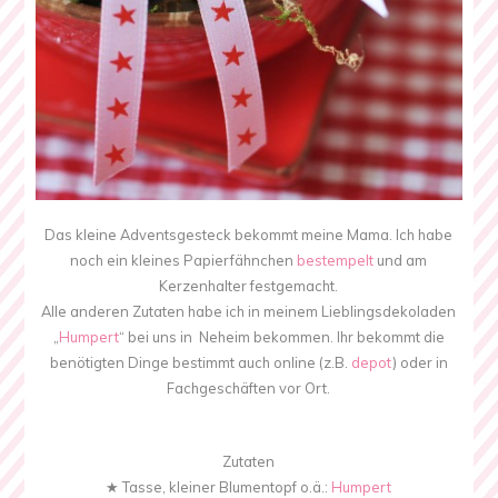
Das kleine Adventsgesteck bekommt meine Mama. Ich habe
noch ein kleines Papierfähnchen
bestempelt
und am
Kerzenhalter festgemacht.
Alle anderen Zutaten habe ich in meinem Lieblingsdekoladen
„
Humpert
“ bei uns in Neheim bekommen. Ihr bekommt die
benötigten Dinge bestimmt auch online (z.B.
depot
) oder in
Fachgeschäften vor Ort.
Zutaten
★ Tasse, kleiner Blumentopf o.ä.:
Humpert