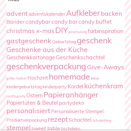
Aufkleber
advent
backen
adventskalender
candybar
candy bar
candy buffet
Bänder
DIY
christmas x-mas
farbinspiration
einschulung
geschenk
gastgeschenk
Geburtstag
Geschenke aus der Küche
Geschenkschachtel
Geschenkkartonage
geschenkverpackung
Give-Aways
homemade
Hochzeit
herbst
grillen
kekse
küchenkram
Kordel
kindergeburtstag
kinderparty
Papieranhänger
Ostern
mottoparty
Papiertüten & Beutel
partydeko
personalisiert
Personalisierte Stempel
rezept
Schachtel
Produktverpackung
Schulanfang
stempel
sweet table
tischdeko