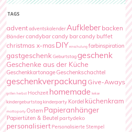
TAGS
Aufkleber
advent
backen
adventskalender
candybar
candy bar
candy buffet
Bänder
DIY
christmas x-mas
farbinspiration
einschulung
geschenk
gastgeschenk
Geburtstag
Geschenke aus der Küche
Geschenkschachtel
Geschenkkartonage
geschenkverpackung
Give-Aways
homemade
Hochzeit
herbst
grillen
kekse
küchenkram
Kordel
kindergeburtstag
kinderparty
Papieranhänger
Ostern
mottoparty
Papiertüten & Beutel
partydeko
personalisiert
Personalisierte Stempel