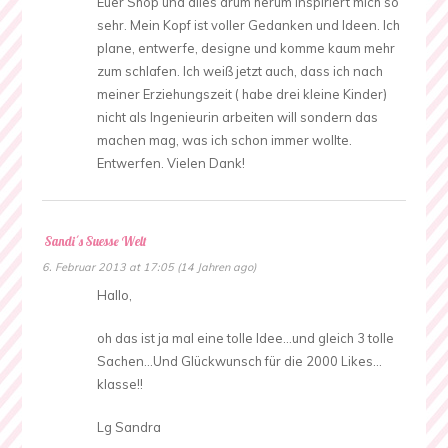
Euer Shop und alles drum herum inspiriert mich so
sehr. Mein Kopf ist voller Gedanken und Ideen. Ich
plane, entwerfe, designe und komme kaum mehr
zum schlafen. Ich weiß jetzt auch, dass ich nach
meiner Erziehungszeit ( habe drei kleine Kinder)
nicht als Ingenieurin arbeiten will sondern das
machen mag, was ich schon immer wollte.
Entwerfen. Vielen Dank!
Sandi´s Suesse Welt
6. Februar 2013 at 17:05 (14 Jahren ago)
Hallo,
oh das ist ja mal eine tolle Idee…und gleich 3 tolle
Sachen…Und Glückwunsch für die 2000 Likes…
klasse!!
Lg Sandra