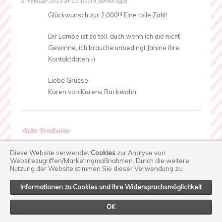
6. Februar 2013 at 17:10 (14 Jahren ago)
Glückwunsch zur 2.000!!! Eine tolle Zahl!
Dir Lampe ist so toll, auch wenn ich die nicht
Gewinne, ich brauche unbedingt Janine ihre
Kontaktdaten:-)
Liebe Grüsse
Karen von Karens Backwahn
Atelier Kreatissimo
6. Februar 2013 at 17:10 (14 Jahren ago)
Diese Website verwendet
Cookies
zur Analyse von
Hallo,
Websitezugriffen/Marketingmaßnahmen.
Durch die weitere
Nutzung der Website stimmen Sie dieser Verwendung zu.
auch von mir die besten Glückwünsche. Und was
Informationen zu Cookies und Ihre Widerspruchsmöglichkeit
für schöne Preise. Hier muss ich doch mein Glück
versuchen, da ich am 14.02. Geburtstag habe,
OK
wäre das ein wunderschönes